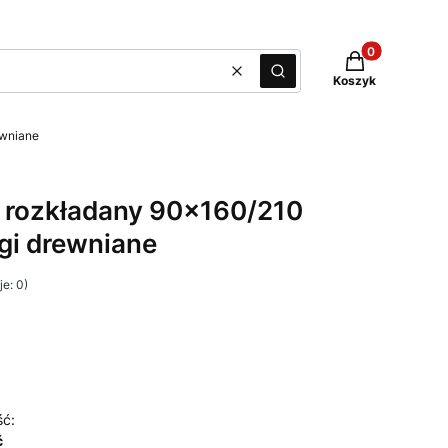
Produkty w kos
Wyczyść
Szukaj
Koszyk
ewniane
y rozkładany 90x160/210
ogi drewniane
e: 0)
ść:
ć