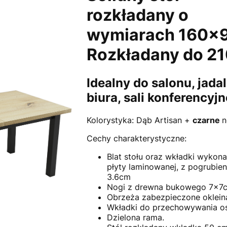
rozkładany o
wymiarach 160x9
Rozkładany do 2
Idealny do salonu, jadal
biura, sali konferencyjn
Kolorystyka: Dąb Artisan +
czarne
n
Cechy charakterystyczne:
Blat stołu oraz wkładki wykona
płyty laminowanej, z pogrubie
3.6cm
Nogi z drewna bukowego 7x7
Obrzeża zabezpieczone oklein
Wkładki do przechowywania o
Dzielona rama.