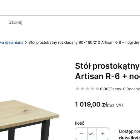
wa drewniana
Stół prostokątny rozkładany 90x160/210 Artisan R-6 + nogi dr
Stół prostokątn
Artisan R-6 + n
0.00
(Oceny: 0 Recenzj
Cena
1 019,00 zł
bez VAT
Ilość
Dostępno
szt.
duża iloś