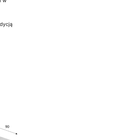
m w
dycją