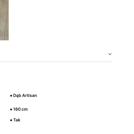
● Dąb Artisan
● 160 cm
● Tak