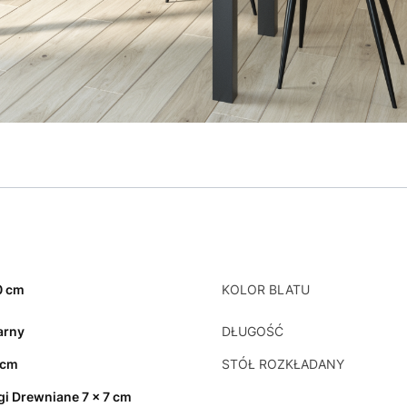
0 cm
KOLOR BLATU
arny
DŁUGOŚĆ
 cm
STÓŁ ROZKŁADANY
gi Drewniane 7 x 7 cm