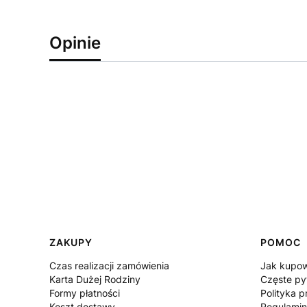
Opinie
Linki w stopce
ZAKUPY
POMOC
Czas realizacji zamówienia
Jak kupo
Karta Dużej Rodziny
Częste py
Formy płatności
Polityka p
Koszt dostawy
Regulamin