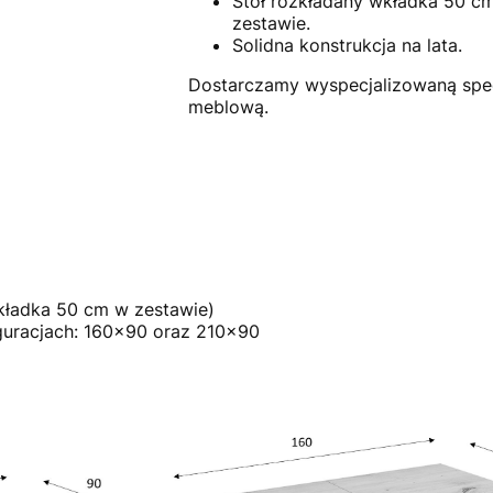
Stół rozkładany wkładka 50 c
zestawie.
Solidna konstrukcja na lata.
Dostarczamy wyspecjalizowaną spe
meblową.
kładka 50 cm w zestawie)
guracjach: 160x90 oraz 210x90