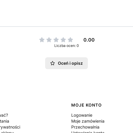
0.00
Liczba ocen: 0
Oceń i opisz
MOJE KONTO
wać?
Logowanie
tania
Moje zamówienia
rywatności
Przechowalnia
 sklepu
Ustawienia konta