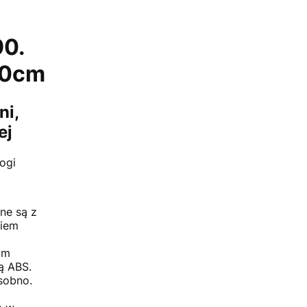
0.
10cm
ni,
ej
ogi
ne są z
niem
cm
ą ABS.
sobno.