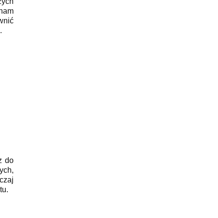
zych
 nam
wnić
.
z do
ych,
czaj
tu.