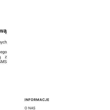
ową
ych
dego
wą z
 SMS
INFORMACJE
O NAS