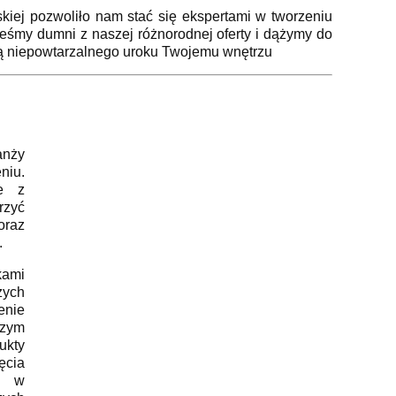
skiej pozwoliło nam stać się ekspertami w tworzeniu
teśmy dumni z naszej różnorodnej oferty i dążymy do
zą niepowtarzalnego uroku Twojemu wnętrzu
anży
niu.
ce z
rzyć
oraz
.
ami
zych
enie
szym
ukty
ęcia
t w