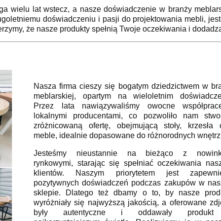
ęga wielu lat wstecz, a nasze doświadczenie w branży meblar
ugoletniemu doświadczeniu i pasji do projektowania mebli, jes
rzymy, że nasze produkty spełnią Twoje oczekiwania i dodad
Nasza firma cieszy się bogatym dziedzictwem w br
meblarskiej, opartym na wieloletnim doświadcze
Przez lata nawiązywaliśmy owocne współpra
lokalnymi producentami, co pozwoliło nam stwo
zróżnicowaną ofertę, obejmującą stoły, krzesła 
meble, idealnie dopasowane do różnorodnych wnętrz
Jesteśmy nieustannie na bieżąco z nowink
rynkowymi, starając się spełniać oczekiwania nas
klientów. Naszym priorytetem jest zapewni
pozytywnych doświadczeń podczas zakupów w na
sklepie. Dlatego też dbamy o to, by nasze prod
wyróżniały się najwyższą jakością, a oferowane zdj
były autentyczne i oddawały produk