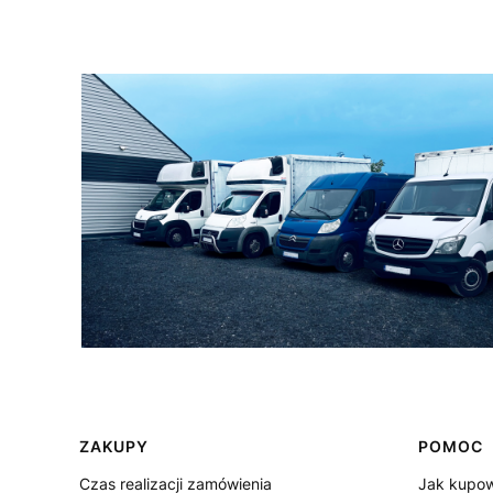
Linki w stopce
ZAKUPY
POMOC
Czas realizacji zamówienia
Jak kupo