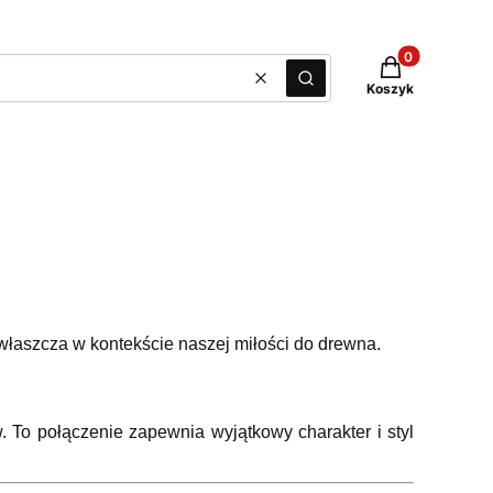
Produkty w kos
Wyczyść
Szukaj
Koszyk
właszcza w kontekście naszej miłości do drewna.
 To połączenie zapewnia wyjątkowy charakter i styl