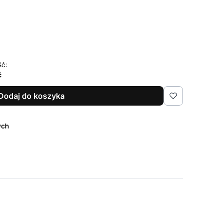
ść:
ć
Dodaj do koszyka
ych