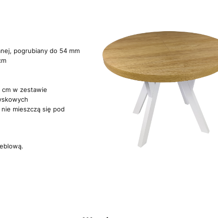
anej, pogrubiany do 54 mm
cm
0 cm w zestawie
żyskowych
 nie mieszczą się pod
eblową.