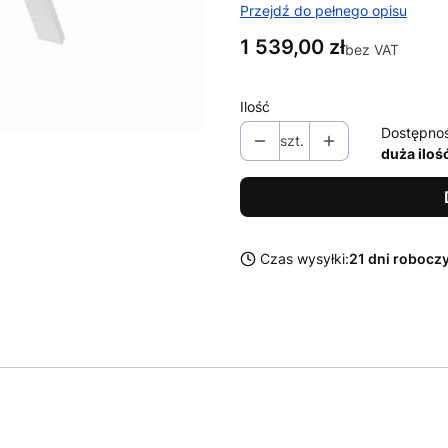
Przejdź do pełnego opisu
Cena
1 539,00 zł
bez VAT
Ilość
Dostępno
szt.
duża iloś
Czas wysyłki:
21 dni robocz