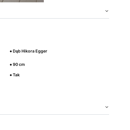
● Dąb Hikora Egger
● 90 cm
● Tak