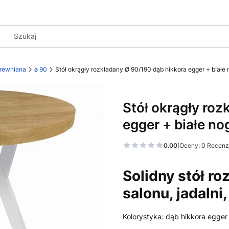
rewniana
ø 90
Stół okrągły rozkładany Ø 90/190 dąb hikkora egger + białe 
Stół okrągły roz
egger + białe no
0.00
(Oceny: 0 Recenzj
Solidny stół r
salonu, jadalni,
Kolorystyka: dąb hikkora egge