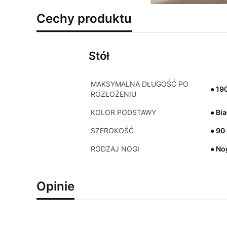
Cechy produktu
Stół
MAKSYMALNA DŁUGOŚĆ PO
● 19
ROZŁOŻENIU
KOLOR PODSTAWY
● Bia
SZEROKOŚĆ
● 90
RODZAJ NOGI
● No
Opinie