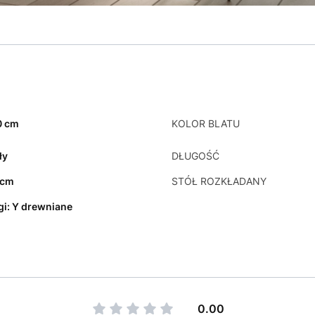
0 cm
KOLOR BLATU
ły
DŁUGOŚĆ
 cm
STÓŁ ROZKŁADANY
gi: Y drewniane
0.00