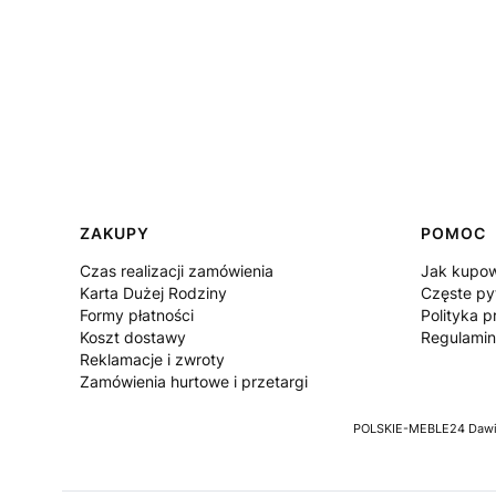
Linki w stopce
ZAKUPY
POMOC
Czas realizacji zamówienia
Jak kupo
Karta Dużej Rodziny
Częste py
Formy płatności
Polityka p
Koszt dostawy
Regulamin
Reklamacje i zwroty
Zamówienia hurtowe i przetargi
POLSKIE-MEBLE24 Dawid 