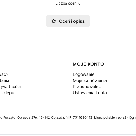
Liczba ocen: 0
Oceń i opisz
MOJE KONTO
wać?
Logowanie
tania
Moje zamówienia
rywatności
Przechowalnia
 sklepu
Ustawienia konta
Fuczyło, Objazda 27e, 46-142 Objazda, NIP: 7511680413, biuro.polskiemeble24@gma