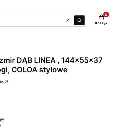
Produkty w kos
Wyczyść
Szukaj
Koszyk
zmir DĄB LINEA , 144x55x37
ogi, COLOA stylowe
e: 0)
ść:
ć