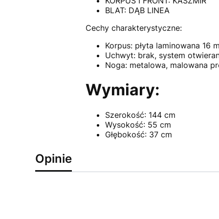
KORPUS I FRONT: KASZMIR
BLAT: DĄB LINEA
Cechy charakterystyczne:
Korpus: płyta laminowana 16 
Uchwyt: brak, system otwiera
Noga: metalowa, malowana pro
Wymiary:
Szerokość: 144 cm
Wysokość: 55 cm
Głębokość: 37 cm
Opinie