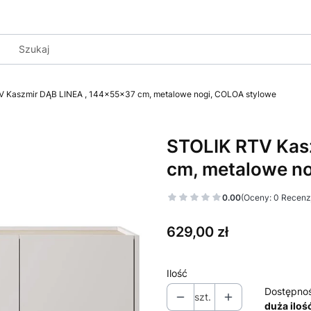
 Kaszmir DĄB LINEA , 144x55x37 cm, metalowe nogi, COLOA stylowe
STOLIK RTV Kas
cm, metalowe n
0.00
(Oceny: 0 Recenzj
Cena
629,00 zł
Ilość
Dostępno
szt.
duża iloś