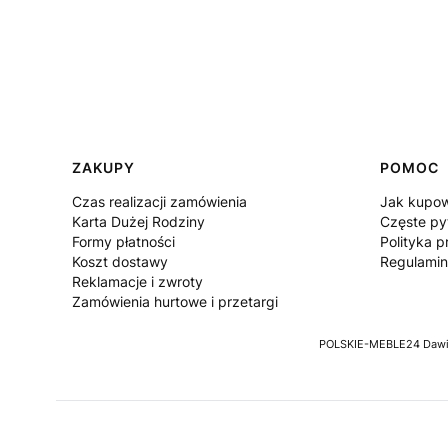
Linki w stopce
ZAKUPY
POMOC
Czas realizacji zamówienia
Jak kupo
Karta Dużej Rodziny
Częste py
Formy płatności
Polityka p
Koszt dostawy
Regulamin
Reklamacje i zwroty
Zamówienia hurtowe i przetargi
POLSKIE-MEBLE24 Dawid 