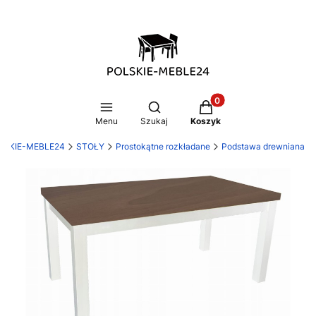
Produkty w koszyku: 0
Otwórz wyszukiwarkę
Menu
Szukaj
Koszyk
LSKIE-MEBLE24
STOŁY
Prostokątne rozkładane
Podstawa drewniana