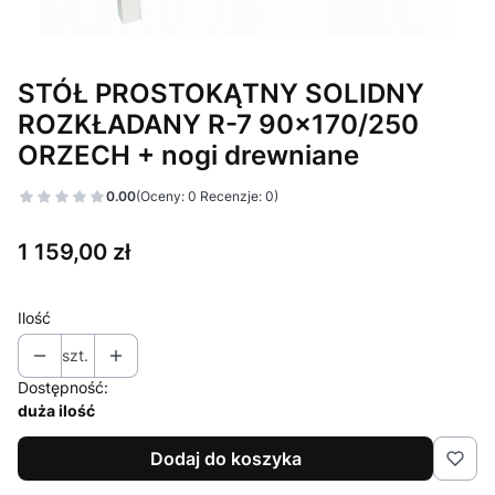
STÓŁ PROSTOKĄTNY SOLIDNY
ROZKŁADANY R-7 90x170/250
ORZECH + nogi drewniane
0.00
(Oceny: 0 Recenzje: 0)
Cena
1 159,00 zł
Ilość
szt.
Dostępność:
duża ilość
Dodaj do koszyka