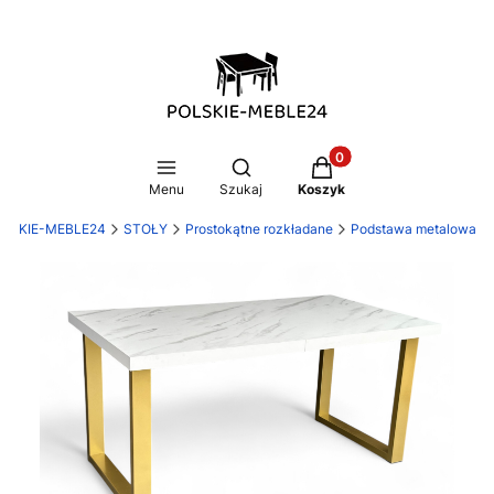
Produkty w koszyku: 0
Otwórz wyszukiwarkę
Menu
Szukaj
Koszyk
LSKIE-MEBLE24
STOŁY
Prostokątne rozkładane
Podstawa metalowa