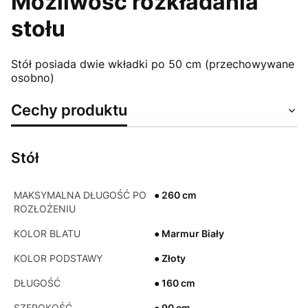
Możliwość rozkładania
stołu
Stół posiada dwie wkładki po 50 cm (przechowywane
osobno)
Cechy produktu
Stół
MAKSYMALNA DŁUGOŚĆ PO
● 260 cm
ROZŁOŻENIU
KOLOR BLATU
● Marmur Biały
KOLOR PODSTAWY
● Złoty
DŁUGOŚĆ
● 160 cm
SZEROKOŚĆ
● 90 cm