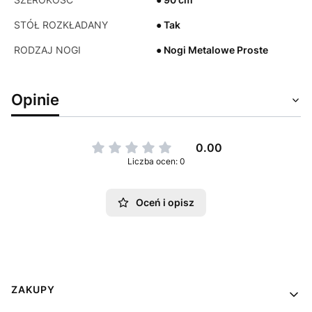
STÓŁ ROZKŁADANY
● Tak
RODZAJ NOGI
● Nogi Metalowe Proste
Opinie
0.00
Liczba ocen: 0
Oceń i opisz
Linki w stopce
ZAKUPY