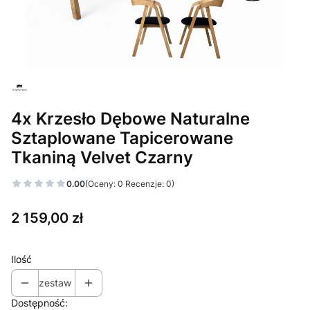
4x Krzesło Dębowe Naturalne
Sztaplowane Tapicerowane
Tkaniną Velvet Czarny
0.00
(Oceny: 0 Recenzje: 0)
Cena
2 159,00 zł
Ilość
zestaw
Dostępność: