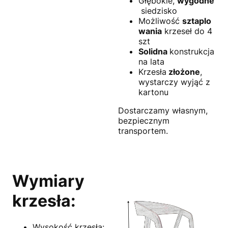
Głębokie,
wygodne
siedzisko
Możliwość
sztaplo
wania
krzeseł do 4
szt
Solidna
konstrukcja
na lata
Krzesła
złożone
,
wystarczy wyjąć z
kartonu
Dostarczamy własnym,
bezpiecznym
transportem.
Wymiary
krzesła:
Wysokość krzesła: