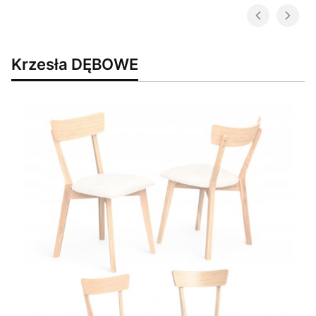
Krzesła DĘBOWE