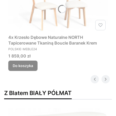
4x Krzesło Dębowe Naturalne NORTH
Tapicerowane Tkaniną Boucle Baranek Krem
PRODUCENT
POLSKIE-MEBLE24
Cena
1 859,00 zł
Do koszyka
Z Blatem BIAŁY PÓŁMAT