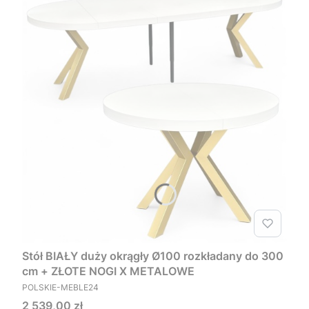
Stół BIAŁY duży okrągły Ø100 rozkładany do 300
cm + ZŁOTE NOGI X METALOWE
PRODUCENT
POLSKIE-MEBLE24
Cena
2 539,00 zł