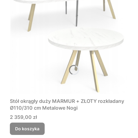
Stół okrągły duży MARMUR + ZŁOTY rozkładany
Ø110/310 cm Metalowe Nogi
Cena
2 359,00 zł
Do koszyka