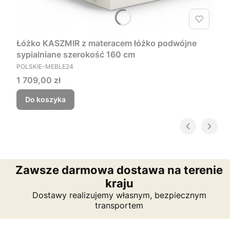
Łóżko KASZMIR z materacem łóżko podwójne
sypialniane szerokość 160 cm
PRODUCENT
POLSKIE-MEBLE24
Cena
1 709,00 zł
Do koszyka
Zawsze darmowa dostawa na terenie
kraju
Dostawy realizujemy własnym, bezpiecznym
transportem