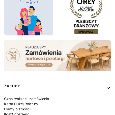
Linki w stopce
ZAKUPY
Czas realizacji zamówienia
Karta Dużej Rodziny
Formy płatności
Koszt dostawy